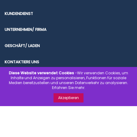
KUNDENDIENST
UNTERNEHMEN/ FIRMA
GESCHÄFT/ LADEN
KONTAKTIERE UNS
Diese Website verwendet Cookies
-Wir verwenden Cookies, um
Inhalte und Anzeigen zu personalisieren, Funktionen für soziale
Medien bereitzustellen und unseren Datenverkehr zu analysieren.
Erfahren Sie mehr.
© 2020 www.kondombilliger.de | SICHER EINKAUFEN. SICHER BEZAHLEN.
Akzeptieren
SCHNELL GELIEFERT.