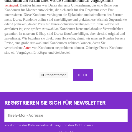
ultradünnem und starkem Latex, was die Stimulation und das Vergnügen nicht
verringert
. Darüber hinaus war Durex das erste Unternehmen, das eine Reihe von
Kondomen für Männer entwickelte, die sich auch für den Orgasmus einer Frau
interessieren. Diese Kondome verlängern die Ejakulation und stimulieren den Partner
mehr.
Durex-Kondome
online sind eine billigere und praktischere Wahl als Supermärkte
oder Apotheken, da der Preis für Durex-Schutzvorrichtungen für Ihren Geldbeutel
attraktiver ist, eine größere Auswahl an Kondomen bietet und absolute Vertraulichkeit
garantiert. In unserem E-Shop sind
Durex-Kondome
billiger, aber sie sind original und
zuverlässig. Wir beziehen sie direkt vom Hersteller, damit wir unseren Kunden bessere
Preise, eine große Auswahl und Kondomsets anbieten können, damit Sie
verschiedene
Arten
von Kondomen ausprobieren können. Günstige Durex-Kondome
sind ein Vergnügen für Körper und Geldbeutel.
OK
Filter entfernen
REGISTRIEREN SIE SICH FÜR NEWSLETTER
Ich stimme der Datenschutzerklärung und den Richtlinien zu