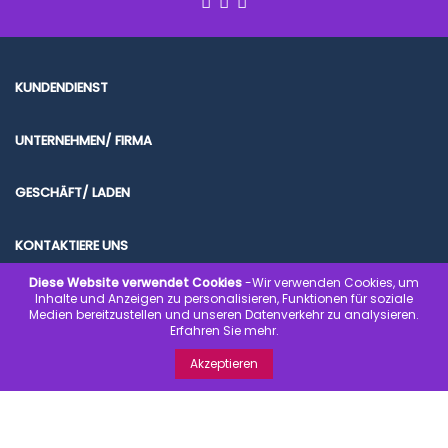
KUNDENDIENST
UNTERNEHMEN/ FIRMA
GESCHÄFT/ LADEN
KONTAKTIERE UNS
Diese Website verwendet Cookies
-Wir verwenden Cookies, um
Inhalte und Anzeigen zu personalisieren, Funktionen für soziale
Medien bereitzustellen und unseren Datenverkehr zu analysieren.
Erfahren Sie mehr.
© 2020 www.kondombilliger.de | SICHER EINKAUFEN. SICHER BEZAHLEN.
Akzeptieren
SCHNELL GELIEFERT.