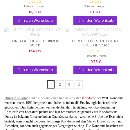
1 Bewertungen
2 Bewertungen
10,75 €
16,89 €
In den Warenkorb
In den Warenkorb
DUREX GEFÜHLSECHT Ultra 10
DUREX GEFÜHLSECHT EXTRA
Stück
GROSS 10 Stück
12,49 €
1 Bewertungen
10,75 €
In den Warenkorb
In den Warenkorb
1
2
3
Durex Kondome
sind die bekanntesten und beliebtesten
Kondome
der Welt. Kondome
wurden bereits 1992 hergestellt und haben seitdem alle Erschwinglichkeitsrekorde
gebrochen. Das Unternehmen verwendet bei der Herstellung von Kondomen nur
Rohstoffe von höchster Qualität und legt besonderes Augenmerk auf Kondomtests.
Durex ist bekannt für seine hohen Qualitätsstandards - wenn eine Probe die Tests nicht
besteht, kommt nicht die gesamte Charge Kondome auf den Markt. Durex ist nicht nur
Sicherheit, sondern auch gegenseitiges Vergnügen wichtig. Die Kondome bestehen aus