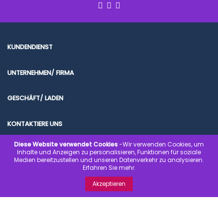
KUNDENDIENST
UNTERNEHMEN/ FIRMA
GESCHÄFT/ LADEN
KONTAKTIERE UNS
Diese Website verwendet Cookies
-Wir verwenden Cookies, um
Inhalte und Anzeigen zu personalisieren, Funktionen für soziale
Medien bereitzustellen und unseren Datenverkehr zu analysieren.
Erfahren Sie mehr.
© 2020 www.kondombilliger.de | SICHER EINKAUFEN. SICHER BEZAHLEN.
Akzeptieren
SCHNELL GELIEFERT.