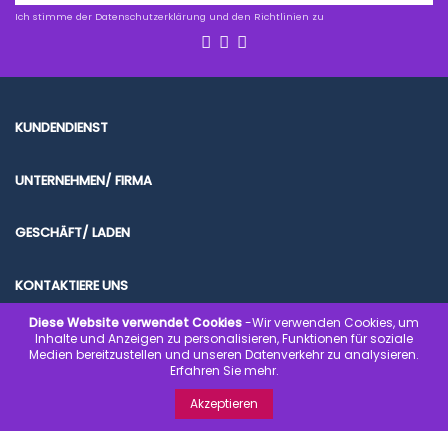
Ich stimme der Datenschutzerklärung und den Richtlinien zu
KUNDENDIENST
UNTERNEHMEN/ FIRMA
GESCHÄFT/ LADEN
KONTAKTIERE UNS
Diese Website verwendet Cookies
-Wir verwenden Cookies, um
Inhalte und Anzeigen zu personalisieren, Funktionen für soziale
Medien bereitzustellen und unseren Datenverkehr zu analysieren.
Erfahren Sie mehr.
© 2020 www.kondombilliger.de | SICHER EINKAUFEN. SICHER BEZAHLEN.
Akzeptieren
SCHNELL GELIEFERT.