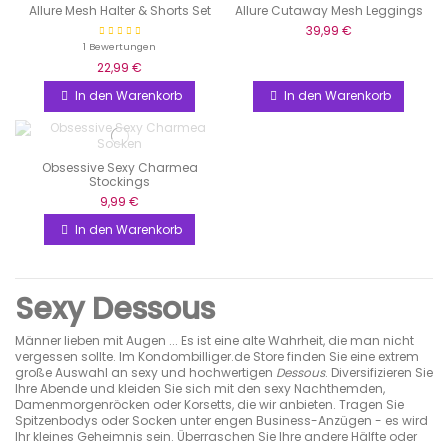
Allure Mesh Halter & Shorts Set
Allure Cutaway Mesh Leggings
39,99 €
1 Bewertungen
22,99 €
In den Warenkorb
In den Warenkorb
Obsessive Sexy Charmea
Stockings
9,99 €
In den Warenkorb
Sexy Dessous
Männer lieben mit Augen ... Es ist eine alte Wahrheit, die man nicht
vergessen sollte. Im Kondombilliger.de Store finden Sie eine extrem
große Auswahl an sexy und hochwertigen
Dessous
. Diversifizieren Sie
Ihre Abende und kleiden Sie sich mit den sexy Nachthemden,
Damenmorgenröcken oder Korsetts, die wir anbieten. Tragen Sie
Spitzenbodys oder Socken unter engen Business-Anzügen - es wird
Ihr kleines Geheimnis sein. Überraschen Sie Ihre andere Hälfte oder