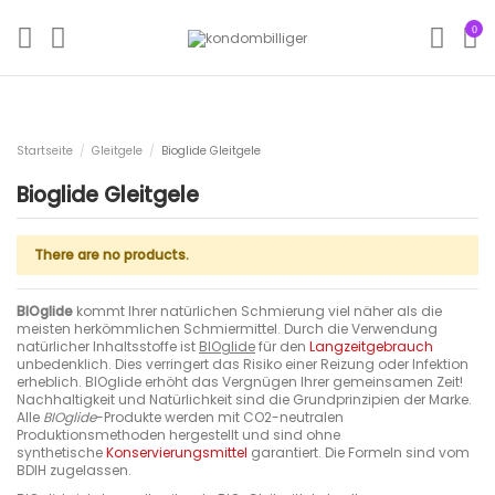
0
Startseite
Gleitgele
Bioglide Gleitgele
Bioglide Gleitgele
There are no products.
BIOglide
kommt Ihrer natürlichen Schmierung viel näher als die
meisten herkömmlichen Schmiermittel. Durch die Verwendung
natürlicher Inhaltsstoffe ist
BIOglide
für den
Langzeitgebrauch
unbedenklich. Dies verringert das Risiko einer Reizung oder Infektion
erheblich. BIOglide erhöht das Vergnügen Ihrer gemeinsamen Zeit!
Nachhaltigkeit und Natürlichkeit sind die Grundprinzipien der Marke.
Alle
BIOglide
-Produkte werden mit CO2-neutralen
Produktionsmethoden hergestellt und sind ohne
synthetische
Konservierungsmittel
garantiert. Die Formeln sind vom
BDIH zugelassen.