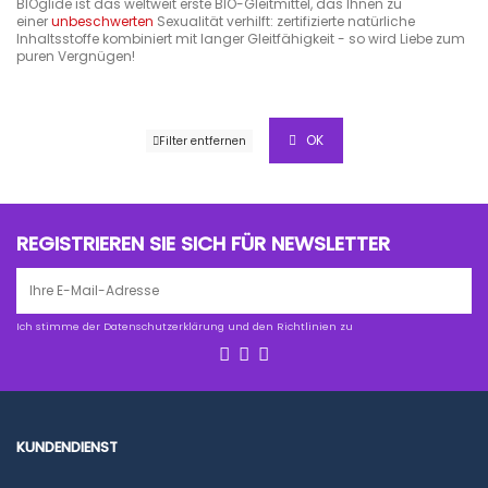
BIOglide ist das weltweit erste BIO-Gleitmittel, das Ihnen zu
einer
unbeschwerten
Sexualität verhilft: zertifizierte natürliche
Inhaltsstoffe kombiniert mit langer Gleitfähigkeit - so wird Liebe zum
puren Vergnügen!
OK
Filter entfernen
REGISTRIEREN SIE SICH FÜR NEWSLETTER
Ich stimme der Datenschutzerklärung und den Richtlinien zu
KUNDENDIENST