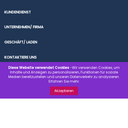
KUNDENDIENST
UNTERNEHMEN/ FIRMA
GESCHÄFT/ LADEN
KONTAKTIERE UNS
Diese Website verwendet Cookies
-Wir verwenden Cookies, um
Inhalte und Anzeigen zu personalisieren, Funktionen für soziale
Medien bereitzustellen und unseren Datenverkehr zu analysieren.
Erfahren Sie mehr.
© 2020 www.kondombilliger.de | SICHER EINKAUFEN. SICHER BEZAHLEN.
Akzeptieren
SCHNELL GELIEFERT.