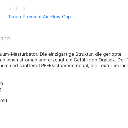
Tenga Premium Air Flow Cup
sand
uum-Masturbator. Die einzigartige Struktur, die gerippte,
nach innen strömen und erzeugt ein Gefühl von Oralsex. Der
hem und sanftem TPE-Elastomermaterial, die Textur im Inn
on
g
reit
15 cm