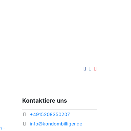
urier
ne
n. Wir
samten
Kontaktiere uns
+4915208350207
info@kondombilliger.de
n -