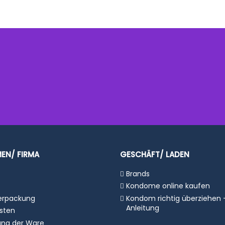
befeuchtet
nen.
1 Stück
rfolgungsnummer)
CE Zertifizierung, ISO 4074
2-5 Jahre
gsnummer)
 Deutschlands, Österreich & ganz Europäische Union
versandkost
EN/ FIRMA
GESCHÄFT/ LADEN
Brands
Kondome online kaufen
Verpackung
Kondom richtig überziehen 
Anleitung
sten
ng der Ware