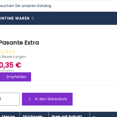
INTIME WAREN
Pasante Extra
5 Bewertungen
0,35 €
Bruttopreis
Empfehlen
In den Warenkorb
Menge
Stückpreis
Preis mit Rabatt
-