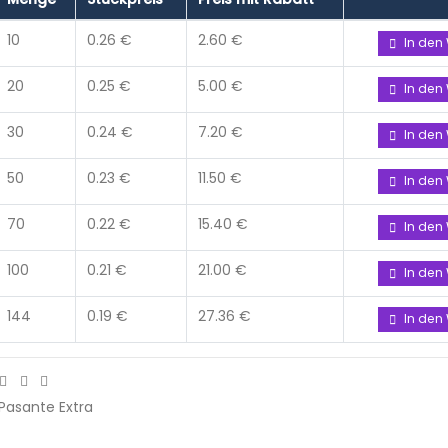
10
0.26 €
2.60 €
In den
20
0.25 €
5.00 €
In den
30
0.24 €
7.20 €
In den
50
0.23 €
11.50 €
In den
70
0.22 €
15.40 €
In den
100
0.21 €
21.00 €
In den
144
0.19 €
27.36 €
In den
Pasante Extra