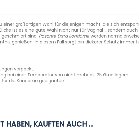
u einer großartigen Wahl für diejenigen macht, die sich entspan
ke ist es eine gute Wahl nicht nur für Vaginal-, sondern auch 
t geschmiert sind.
Pasante Extra kondome
werden normalerweis
ntnis genießen. In diesem Fall sorgt ein dickerer Schutz immer 
kungen verpackt.
ng bei einer Temperatur von nicht mehr als 25 Grad lagern.
e für die Kondome geeigneten.
Latex (Naturkautschuk)
packung des Pakets befinden sich keine Inschriften, die sich auf
190 mm
en weder der Kurier noch die Personen in Ihrer Umgebung hera
resse für Ihre bestellte Ware zu Ihnen nach Hause, ins Büro ode
52 mm
mmer diskret und anonym.
T HABEN, KAUFTEN AUCH ...
0.09 mm
sche Union.
lungsalternativen in Deutschland und der gesamten Europäische