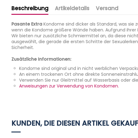
Beschreibung
Artikeldetails
Versand
Pasante Extra
Kondome sind dicker als Standard, was sie z
wenn die Kondome größere Wände haben. Aufgrund ihrer Dic
Wir bieten nur zusätzliche Schmiermittel an, da diese nich
ausgewählt, die gerade die ersten Schritte der Sexualerken
Sicherheit.
Zusätzliche Informationen:
Kondome sind original und in nicht werblichen Verpac
An einem trockenen Ort ohne direkte Sonneneinstrahlu
Verwenden Sie nur Gleitmittel auf Wasserbasis oder di
Anweisungen zur Verwendung von Kondomen.
DISKRETE VERPACKUNG
Material
Wir senden Ihre Bestellung absolut vertraulich. Auf der Ver
Länge
Geschäft oder dessen Namen beziehen. Infolgedessen könn
was im Paket gesendet wird. Daher können Sie eine Lieferad
Nominale Breit
andere Adresse wählen. Wir versenden unsere Produkte i
KUNDEN, DIE DIESEN ARTIKEL GEKAUF
Wandstärke
Versandkosten Deutschland, Österreich & ganz Europäi
Nachfolgend finden Sie alle Informationen zu Paketzustel