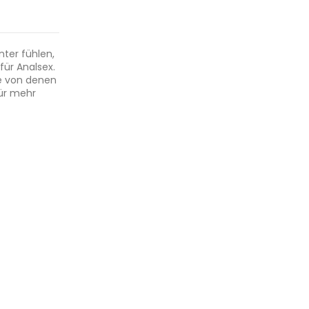
nter fühlen,
für Analsex.
e von denen
für mehr
 das
usfinden,
r an eine
n Union