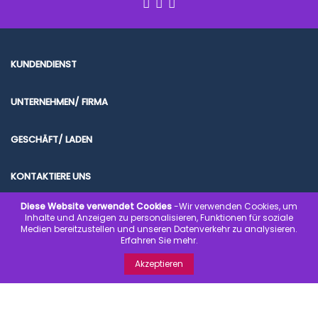
KUNDENDIENST
UNTERNEHMEN/ FIRMA
GESCHÄFT/ LADEN
KONTAKTIERE UNS
Diese Website verwendet Cookies
-Wir verwenden Cookies, um
Inhalte und Anzeigen zu personalisieren, Funktionen für soziale
Medien bereitzustellen und unseren Datenverkehr zu analysieren.
Erfahren Sie mehr.
© 2020 www.kondombilliger.de | SICHER EINKAUFEN. SICHER BEZAHLEN.
Akzeptieren
SCHNELL GELIEFERT.