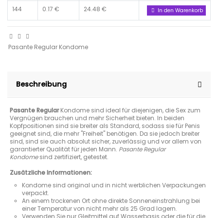
144
0.17 €
24.48 €
In den Warenkorb
Pasante Regular Kondome
Beschreibung
Pasante Regular
Kondome sind ideal für diejenigen, die Sex zum
Vergnügen brauchen und mehr Sicherheit bieten. In beiden
Kopfpositionen sind sie breiter als Standard, sodass sie für Penis
geeignet sind, die mehr "Freiheit" benötigen. Da sie jedoch breiter
sind, sind sie auch absolut sicher, zuverlässig und vor allem von
garantierter Qualität für jeden Mann.
Pasante Regular
Kondome
sind zertifiziert, getestet.
Zusätzliche Informationen:
Kondome sind original und in nicht werblichen Verpackungen
verpackt.
An einem trockenen Ort ohne direkte Sonneneinstrahlung bei
einer Temperatur von nicht mehr als 25 Grad lagern.
Verwenden Sie nur Gleitmittel auf Wasserbasis oder die für die