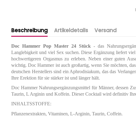
Beschreibung
Artikeldetails
Versand
Doc Hammer Pop Master 24 Stück
- das Nahrungsergänzu
Langlebigkeit und viel Sex suchen. Diese Ergänzung liefert viel
hochwertigeren Orgasmus zu erleben. Neben einer guten Ausd
wichtig. Doc Hammer ist auch großartig, wenn Sie möchten, dass 
deutschen Herstellers sind ein Aphrodisiakum, das das Verlangen
Ihre Erektion für sie stärker ist und länger hält.
Doc Hammer Nahrungsergänzungsmittel für Männer, dessen Zusam
Taurin, L Arginin und Koffein. Dieser Cocktail wird definitiv Ih
INHALTSSTOFFE:
Pflanzenextrakten, Vitaminen, L-Arginin, Taurin, Coffein.
DISKRETE VERPACKUNG
Packungsgröße
Wir senden Ihre Bestellung absolut vertraulich. Auf der Ver
Ablaufdatum
Geschäft oder dessen Namen beziehen. Infolgedessen könn