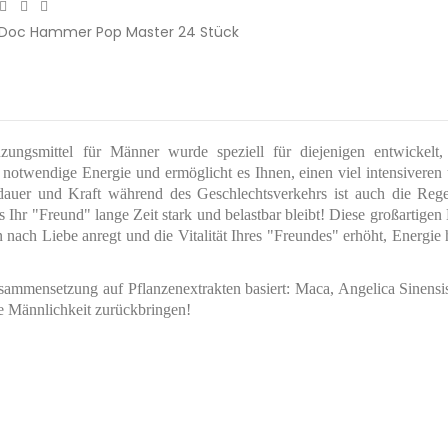
Doc Hammer Pop Master 24 Stück
ngsmittel für Männer wurde speziell für diejenigen entwickelt, 
 notwendige Energie und ermöglicht es Ihnen, einen viel intensiveren 
auer und Kraft während des Geschlechtsverkehrs ist auch die Rege
Ihr "Freund" lange Zeit stark und belastbar bleibt! Diese großartigen
 nach Liebe anregt und die Vitalität Ihres "Freundes" erhöht, Energie
mensetzung auf Pflanzenextrakten basiert: Maca, Angelica Sinensis
re Männlichkeit zurückbringen
!
24
packung des Pakets befinden sich keine Inschriften, die sich auf
1-2 Jahre
en weder der Kurier noch die Personen in Ihrer Umgebung hera