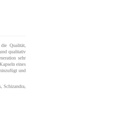
die Qualität,
und qualitativ
neration sehr
 Kapseln eines
 hinzufügt und
, Schizandra,
 das
usfinden,