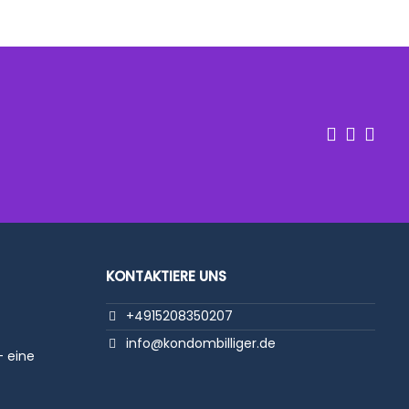
r an eine
n Union
KONTAKTIERE UNS
enfrei
!
+4915208350207
info@kondombilliger.de
- eine